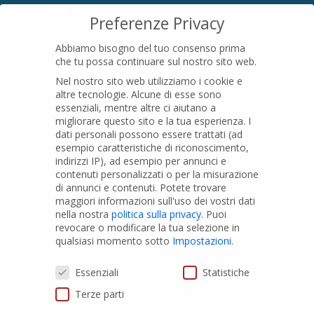
SEDE LEGALE
Preferenze Privacy
Località Pian di Parata snc
Abbiamo bisogno del tuo consenso prima
16015 Casella (GE) – Italy
che tu possa continuare sul nostro sito web.
P.IVA
01079200299
Nel nostro sito web utilizziamo i cookie e
altre tecnologie. Alcune di esse sono
essenziali, mentre altre ci aiutano a
migliorare questo sito e la tua esperienza.
I
PRODOTTI
dati personali possono essere trattati (ad
esempio caratteristiche di riconoscimento,
indirizzi IP), ad esempio per annunci e
Tubi PVC
contenuti personalizzati o per la misurazione
di annunci e contenuti.
Potete trovare
Raccordi PVC
maggiori informazioni sull'uso dei vostri dati
nella nostra
politica sulla privacy
.
Puoi
Tubi e Raccordi in PVC-A
revocare o modificare la tua selezione in
Pozzi Artesiani
qualsiasi momento sotto
Impostazioni
.
Prodotti speciali
Preferenze Privacy
Essenziali
Statistiche
Terze parti
PRIVACY