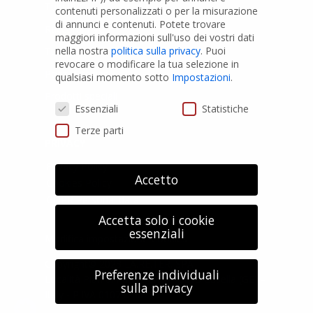
Tubi PVC
contenuti personalizzati o per la misurazione
di annunci e contenuti.
Potete trovare
Raccordi PVC
maggiori informazioni sull'uso dei vostri dati
nella nostra
politica sulla privacy
.
Puoi
Tubi e Raccordi in PVC-A
revocare o modificare la tua selezione in
Pozzi Artesiani
qualsiasi momento sotto
Impostazioni
.
Prodotti speciali
Preferenze Privacy
Essenziali
Statistiche
Terze parti
PRIVACY
Privacy Policy
Accetto
Cookies Policy
GDPR Personal data
Accetta solo i cookie
essenziali
Modifica impostazione Cookies
Copyright© 2023 LA.RE.TER. SPA
Preferenze individuali
Località Pian di Parata snc - 16015 Casella (GE) –
sulla privacy
Italy - P.IVA 01079200299