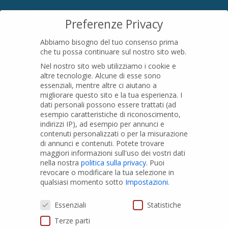
SEDE LEGALE
Preferenze Privacy
Località Pian di Parata snc
Abbiamo bisogno del tuo consenso prima
16015 Casella (GE) – Italy
che tu possa continuare sul nostro sito web.
P.IVA
01079200299
Nel nostro sito web utilizziamo i cookie e
altre tecnologie. Alcune di esse sono
essenziali, mentre altre ci aiutano a
migliorare questo sito e la tua esperienza.
I
PRODOTTI
dati personali possono essere trattati (ad
esempio caratteristiche di riconoscimento,
indirizzi IP), ad esempio per annunci e
Tubi PVC
contenuti personalizzati o per la misurazione
di annunci e contenuti.
Potete trovare
Raccordi PVC
maggiori informazioni sull'uso dei vostri dati
nella nostra
politica sulla privacy
.
Puoi
Tubi e Raccordi in PVC-A
revocare o modificare la tua selezione in
Pozzi Artesiani
qualsiasi momento sotto
Impostazioni
.
Prodotti speciali
Preferenze Privacy
Essenziali
Statistiche
Terze parti