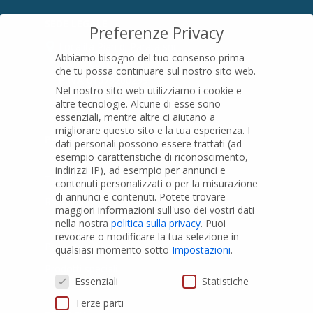
SEDE LEGALE
Preferenze Privacy
Località Pian di Parata snc
Abbiamo bisogno del tuo consenso prima
16015 Casella (GE) – Italy
che tu possa continuare sul nostro sito web.
P.IVA
01079200299
Nel nostro sito web utilizziamo i cookie e
altre tecnologie. Alcune di esse sono
essenziali, mentre altre ci aiutano a
migliorare questo sito e la tua esperienza.
I
PRODOTTI
dati personali possono essere trattati (ad
esempio caratteristiche di riconoscimento,
indirizzi IP), ad esempio per annunci e
Tubi PVC
contenuti personalizzati o per la misurazione
di annunci e contenuti.
Potete trovare
Raccordi PVC
maggiori informazioni sull'uso dei vostri dati
nella nostra
politica sulla privacy
.
Puoi
Tubi e Raccordi in PVC-A
revocare o modificare la tua selezione in
Pozzi Artesiani
qualsiasi momento sotto
Impostazioni
.
Prodotti speciali
Preferenze Privacy
Essenziali
Statistiche
Terze parti