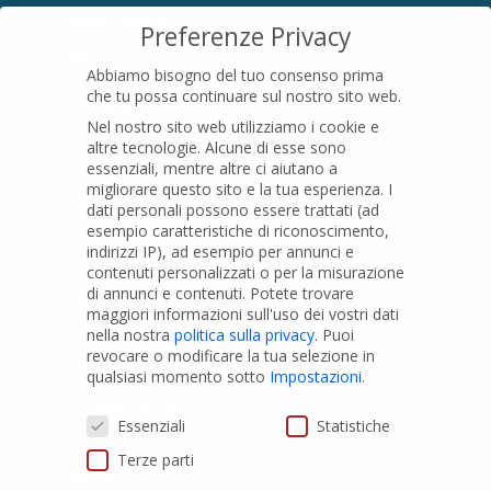
SEDE LEGALE
Preferenze Privacy
Località Pian di Parata snc
Abbiamo bisogno del tuo consenso prima
16015 Casella (GE) – Italy
che tu possa continuare sul nostro sito web.
P.IVA
01079200299
Nel nostro sito web utilizziamo i cookie e
altre tecnologie. Alcune di esse sono
essenziali, mentre altre ci aiutano a
migliorare questo sito e la tua esperienza.
I
PRODOTTI
dati personali possono essere trattati (ad
esempio caratteristiche di riconoscimento,
indirizzi IP), ad esempio per annunci e
Tubi PVC
contenuti personalizzati o per la misurazione
di annunci e contenuti.
Potete trovare
Raccordi PVC
maggiori informazioni sull'uso dei vostri dati
nella nostra
politica sulla privacy
.
Puoi
Tubi e Raccordi in PVC-A
revocare o modificare la tua selezione in
Pozzi Artesiani
qualsiasi momento sotto
Impostazioni
.
Prodotti speciali
Preferenze Privacy
Essenziali
Statistiche
Terze parti
PRIVACY