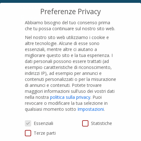
SEDE LEGALE
Preferenze Privacy
Località Pian di Parata snc
Abbiamo bisogno del tuo consenso prima
16015 Casella (GE) – Italy
che tu possa continuare sul nostro sito web.
P.IVA
01079200299
Nel nostro sito web utilizziamo i cookie e
altre tecnologie. Alcune di esse sono
essenziali, mentre altre ci aiutano a
migliorare questo sito e la tua esperienza.
I
PRODOTTI
dati personali possono essere trattati (ad
esempio caratteristiche di riconoscimento,
indirizzi IP), ad esempio per annunci e
Tubi PVC
contenuti personalizzati o per la misurazione
di annunci e contenuti.
Potete trovare
Raccordi PVC
maggiori informazioni sull'uso dei vostri dati
nella nostra
politica sulla privacy
.
Puoi
Tubi e Raccordi in PVC-A
revocare o modificare la tua selezione in
Pozzi Artesiani
qualsiasi momento sotto
Impostazioni
.
Prodotti speciali
Preferenze Privacy
Essenziali
Statistiche
Terze parti
PRIVACY