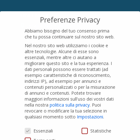
SEDE LEGALE
Preferenze Privacy
Località Pian di Parata snc
Abbiamo bisogno del tuo consenso prima
16015 Casella (GE) – Italy
che tu possa continuare sul nostro sito web.
P.IVA
01079200299
Nel nostro sito web utilizziamo i cookie e
altre tecnologie. Alcune di esse sono
essenziali, mentre altre ci aiutano a
migliorare questo sito e la tua esperienza.
I
PRODOTTI
dati personali possono essere trattati (ad
esempio caratteristiche di riconoscimento,
indirizzi IP), ad esempio per annunci e
Tubi PVC
contenuti personalizzati o per la misurazione
di annunci e contenuti.
Potete trovare
Raccordi PVC
maggiori informazioni sull'uso dei vostri dati
nella nostra
politica sulla privacy
.
Puoi
Tubi e Raccordi in PVC-A
revocare o modificare la tua selezione in
Pozzi Artesiani
qualsiasi momento sotto
Impostazioni
.
Prodotti speciali
Preferenze Privacy
Essenziali
Statistiche