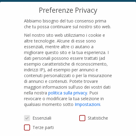
SEDE LEGALE
Preferenze Privacy
Località Pian di Parata snc
Abbiamo bisogno del tuo consenso prima
16015 Casella (GE) – Italy
che tu possa continuare sul nostro sito web.
P.IVA
01079200299
Nel nostro sito web utilizziamo i cookie e
altre tecnologie. Alcune di esse sono
essenziali, mentre altre ci aiutano a
migliorare questo sito e la tua esperienza.
I
PRODOTTI
dati personali possono essere trattati (ad
esempio caratteristiche di riconoscimento,
indirizzi IP), ad esempio per annunci e
Tubi PVC
contenuti personalizzati o per la misurazione
di annunci e contenuti.
Potete trovare
Raccordi PVC
maggiori informazioni sull'uso dei vostri dati
nella nostra
politica sulla privacy
.
Puoi
Tubi e Raccordi in PVC-A
revocare o modificare la tua selezione in
Pozzi Artesiani
qualsiasi momento sotto
Impostazioni
.
Prodotti speciali
Preferenze Privacy
Essenziali
Statistiche
Terze parti
PRIVACY