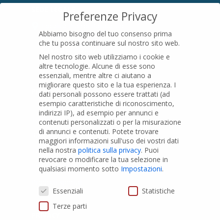
SEDE LEGALE
Preferenze Privacy
Località Pian di Parata snc
Abbiamo bisogno del tuo consenso prima
16015 Casella (GE) – Italy
che tu possa continuare sul nostro sito web.
P.IVA
01079200299
Nel nostro sito web utilizziamo i cookie e
altre tecnologie. Alcune di esse sono
essenziali, mentre altre ci aiutano a
migliorare questo sito e la tua esperienza.
I
PRODOTTI
dati personali possono essere trattati (ad
esempio caratteristiche di riconoscimento,
indirizzi IP), ad esempio per annunci e
Tubi PVC
contenuti personalizzati o per la misurazione
di annunci e contenuti.
Potete trovare
Raccordi PVC
maggiori informazioni sull'uso dei vostri dati
nella nostra
politica sulla privacy
.
Puoi
Tubi e Raccordi in PVC-A
revocare o modificare la tua selezione in
Pozzi Artesiani
qualsiasi momento sotto
Impostazioni
.
Prodotti speciali
Preferenze Privacy
Essenziali
Statistiche
Terze parti
PRIVACY