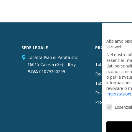
Abbiamo biso
sito web.
SEDE LEGALE
PRODOTTI
Nel nostro si
Località Pian di Parata snc
essenziali, m
16015 Casella (GE) – Italy
Tubi PVC
dati personal
P.IVA
01079200299
riconosciment
Raccordi PVC
o per la misu
informazioni s
Tubi e Raccordi in
revocare o mo
Pozzi Artesiani
Impostazioni
.
Prodotti speciali
Preferenze Pr
Essenzial