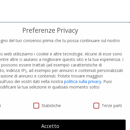
Preferenze Privacy
gno del tuo consenso prima che tu possa continuare sul nostro
PRIVACY
to web utilizziamo i cookie e altre tecnologie. Alcune di esse sono
Privacy Policy
entre altre ci aiutano a migliorare questo sito e la tua esperienza.
I
Cookies Policy
i possono essere trattati (ad esempio caratteristiche di
GDPR Personal data
o, indirizzi IP), ad esempio per annunci e contenuti personalizzati
razione di annunci e contenuti.
Potete trovare maggiori
ull'uso dei vostri dati nella nostra
politica sulla privacy
.
Puoi
 PVC-A
Modifica impostazione Cookies
dificare la tua selezione in qualsiasi momento sotto
ivacy
i
Statistiche
Terze parti
Accetto