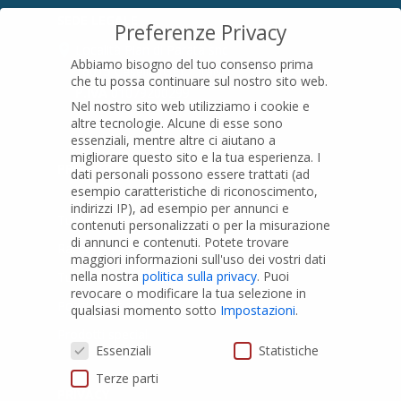
SEDE LEGALE
Preferenze Privacy
Località Pian di Parata snc
Abbiamo bisogno del tuo consenso prima
16015 Casella (GE) – Italy
che tu possa continuare sul nostro sito web.
P.IVA
01079200299
Nel nostro sito web utilizziamo i cookie e
altre tecnologie. Alcune di esse sono
essenziali, mentre altre ci aiutano a
migliorare questo sito e la tua esperienza.
I
PRODOTTI
dati personali possono essere trattati (ad
esempio caratteristiche di riconoscimento,
indirizzi IP), ad esempio per annunci e
Tubi PVC
contenuti personalizzati o per la misurazione
di annunci e contenuti.
Potete trovare
Raccordi PVC
maggiori informazioni sull'uso dei vostri dati
nella nostra
politica sulla privacy
.
Puoi
Tubi e Raccordi in PVC-A
revocare o modificare la tua selezione in
Pozzi Artesiani
qualsiasi momento sotto
Impostazioni
.
Prodotti speciali
Preferenze Privacy
Essenziali
Statistiche
Terze parti
PRIVACY