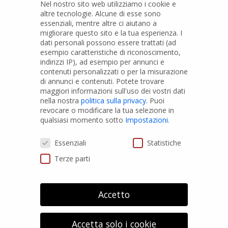
Nel nostro sito web utilizziamo i cookie e
altre tecnologie. Alcune di esse sono
essenziali, mentre altre ci aiutano a
migliorare questo sito e la tua esperienza.
I
PRODOTTI
dati personali possono essere trattati (ad
esempio caratteristiche di riconoscimento,
indirizzi IP), ad esempio per annunci e
Tubi PVC
contenuti personalizzati o per la misurazione
di annunci e contenuti.
Potete trovare
Raccordi PVC
maggiori informazioni sull'uso dei vostri dati
nella nostra
politica sulla privacy
.
Puoi
Tubi e Raccordi in PVC-A
revocare o modificare la tua selezione in
Pozzi Artesiani
qualsiasi momento sotto
Impostazioni
.
Prodotti speciali
Preferenze Privacy
Essenziali
Statistiche
Terze parti
PRIVACY
Privacy Policy
Accetto
Cookies Policy
GDPR Personal data
Accetta solo i cookie