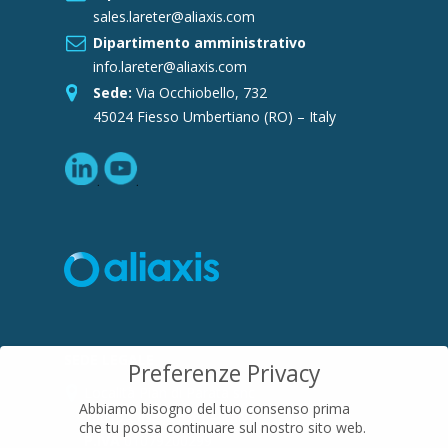
sales.lareter@aliaxis.com
Dipartimento amministrativo
info.lareter@aliaxis.com
Sede:
Via Occhiobello, 732
45024 Fiesso Umbertiano (RO) – Italy
SEDE LEGALE
Preferenze Privacy
Località Pian di Parata snc
Abbiamo bisogno del tuo consenso prima
16015 Casella (GE) – Italy
che tu possa continuare sul nostro sito web.
P.IVA
01079200299