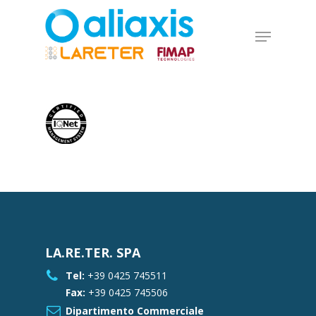
Skip
to
Menu
main
Close
content
Menu
LA.RE.TER. SPA
Tel:
+39 0425 745511
Fax:
+39 0425 745506
Dipartimento Commerciale