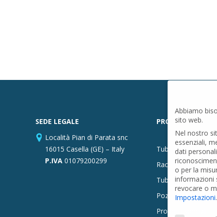
Abbiamo biso
sito web.
SEDE LEGALE
PRODOTTI
Nel nostro si
Località Pian di Parata snc
essenziali, m
16015 Casella (GE) – Italy
Tubi PVC
dati personal
P.IVA
01079200299
riconosciment
Raccordi PVC
o per la misu
informazioni s
Tubi e Raccordi in
revocare o mo
Pozzi Artesiani
Impostazioni
.
Prodotti speciali
Preferenze Pr