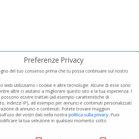
Preferenze Privacy
gno del tuo consenso prima che tu possa continuare sul nostro
PRIVACY
to web utilizziamo i cookie e altre tecnologie. Alcune di esse sono
Privacy Policy
entre altre ci aiutano a migliorare questo sito e la tua esperienza.
I
Cookies Policy
i possono essere trattati (ad esempio caratteristiche di
GDPR Personal data
o, indirizzi IP), ad esempio per annunci e contenuti personalizzati
razione di annunci e contenuti.
Potete trovare maggiori
ull'uso dei vostri dati nella nostra
politica sulla privacy
.
Puoi
 PVC-A
Modifica impostazione Cookies
dificare la tua selezione in qualsiasi momento sotto
ivacy