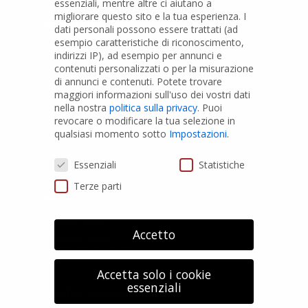
essenziali, mentre altre ci aiutano a
migliorare questo sito e la tua esperienza.
I
PRODOTTI
dati personali possono essere trattati (ad
esempio caratteristiche di riconoscimento,
indirizzi IP), ad esempio per annunci e
Tubi PVC
contenuti personalizzati o per la misurazione
di annunci e contenuti.
Potete trovare
Raccordi PVC
maggiori informazioni sull'uso dei vostri dati
nella nostra
politica sulla privacy
.
Puoi
Tubi e Raccordi in PVC-A
revocare o modificare la tua selezione in
Pozzi Artesiani
qualsiasi momento sotto
Impostazioni
.
Prodotti speciali
Preferenze Privacy
Essenziali
Statistiche
Terze parti
PRIVACY
Privacy Policy
Accetto
Cookies Policy
GDPR Personal data
Accetta solo i cookie
essenziali
Modifica impostazione Cookies