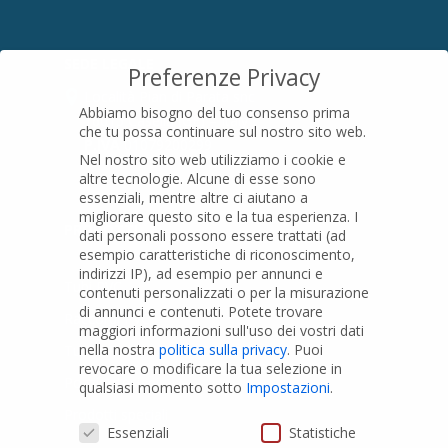
SEDE LEGALE
Preferenze Privacy
Località Pian di Parata snc
Abbiamo bisogno del tuo consenso prima
16015 Casella (GE) – Italy
che tu possa continuare sul nostro sito web.
P.IVA
01079200299
Nel nostro sito web utilizziamo i cookie e
altre tecnologie. Alcune di esse sono
essenziali, mentre altre ci aiutano a
migliorare questo sito e la tua esperienza.
I
PRODOTTI
dati personali possono essere trattati (ad
esempio caratteristiche di riconoscimento,
indirizzi IP), ad esempio per annunci e
Tubi PVC
contenuti personalizzati o per la misurazione
di annunci e contenuti.
Potete trovare
Raccordi PVC
maggiori informazioni sull'uso dei vostri dati
nella nostra
politica sulla privacy
.
Puoi
Tubi e Raccordi in PVC-A
revocare o modificare la tua selezione in
Pozzi Artesiani
qualsiasi momento sotto
Impostazioni
.
Prodotti speciali
Preferenze Privacy
Essenziali
Statistiche