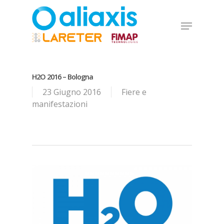
Skip
to
Menu
main
Close
content
Menu
H2O 2016 – Bologna
23 Giugno 2016
Fiere e
manifestazioni