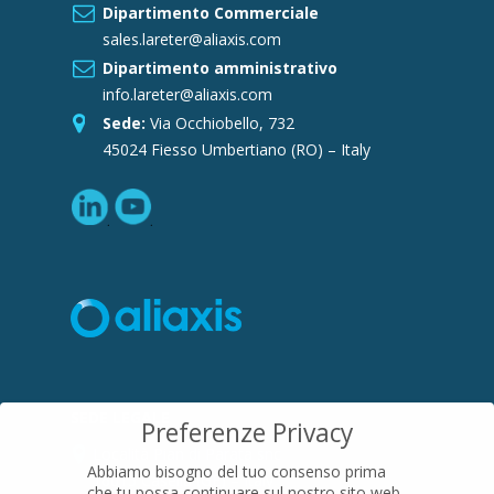
Dipartimento Commerciale
sales.lareter@aliaxis.com
Dipartimento amministrativo
info.lareter@aliaxis.com
Sede:
Via Occhiobello, 732
45024 Fiesso Umbertiano (RO) – Italy
SEDE LEGALE
Preferenze Privacy
Località Pian di Parata snc
Abbiamo bisogno del tuo consenso prima
16015 Casella (GE) – Italy
che tu possa continuare sul nostro sito web.