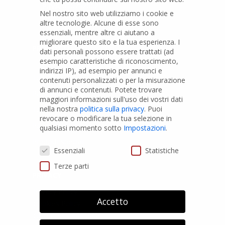
P.IVA
01079200299
Nel nostro sito web utilizziamo i cookie e
altre tecnologie. Alcune di esse sono
essenziali, mentre altre ci aiutano a
migliorare questo sito e la tua esperienza.
I
PRODOTTI
dati personali possono essere trattati (ad
esempio caratteristiche di riconoscimento,
indirizzi IP), ad esempio per annunci e
Tubi PVC
contenuti personalizzati o per la misurazione
di annunci e contenuti.
Potete trovare
Raccordi PVC
maggiori informazioni sull'uso dei vostri dati
nella nostra
politica sulla privacy
.
Puoi
Tubi e Raccordi in PVC-A
revocare o modificare la tua selezione in
Pozzi Artesiani
qualsiasi momento sotto
Impostazioni
.
Prodotti speciali
Preferenze Privacy
Essenziali
Statistiche
Terze parti
PRIVACY
Privacy Policy
Accetto
Cookies Policy
GDPR Personal data