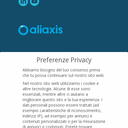
SEDE LEGALE
Preferenze Privacy
Località Pian di Parata snc
Abbiamo bisogno del tuo consenso prima
16015 Casella (GE) – Italy
che tu possa continuare sul nostro sito web.
P.IVA
01079200299
Nel nostro sito web utilizziamo i cookie e
altre tecnologie. Alcune di esse sono
essenziali, mentre altre ci aiutano a
migliorare questo sito e la tua esperienza.
I
PRODOTTI
dati personali possono essere trattati (ad
esempio caratteristiche di riconoscimento,
indirizzi IP), ad esempio per annunci e
Tubi PVC
contenuti personalizzati o per la misurazione
di annunci e contenuti.
Potete trovare