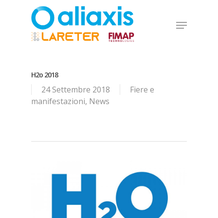
Skip
to
Menu
main
Close
content
Menu
H2o 2018
24 Settembre 2018
Fiere e
manifestazioni
,
News