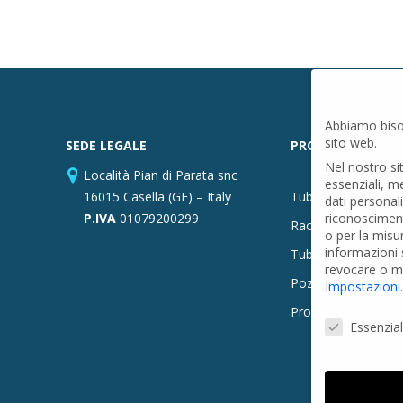
Abbiamo biso
sito web.
SEDE LEGALE
PRODOTTI
Nel nostro si
Località Pian di Parata snc
essenziali, m
16015 Casella (GE) – Italy
Tubi PVC
dati personal
P.IVA
01079200299
riconosciment
Raccordi PVC
o per la misu
informazioni s
Tubi e Raccordi in
revocare o mo
Pozzi Artesiani
Impostazioni
.
Prodotti speciali
Preferenze Pr
Essenzial