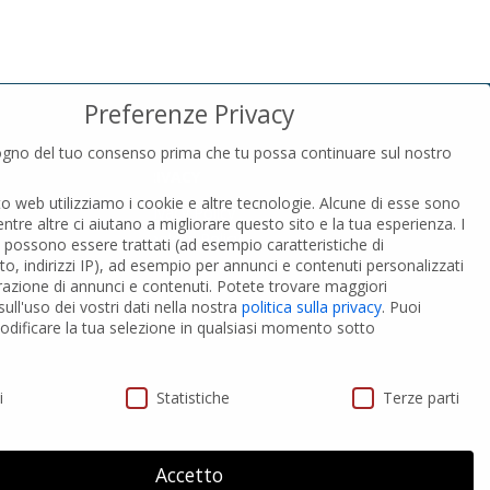
Preferenze Privacy
gno del tuo consenso prima che tu possa continuare sul nostro
PRIVACY
to web utilizziamo i cookie e altre tecnologie. Alcune di esse sono
Privacy Policy
entre altre ci aiutano a migliorare questo sito e la tua esperienza.
I
Cookies Policy
i possono essere trattati (ad esempio caratteristiche di
GDPR Personal data
o, indirizzi IP), ad esempio per annunci e contenuti personalizzati
razione di annunci e contenuti.
Potete trovare maggiori
ull'uso dei vostri dati nella nostra
politica sulla privacy
.
Puoi
 PVC-A
Modifica impostazione Cookies
dificare la tua selezione in qualsiasi momento sotto
ivacy
i
Statistiche
Terze parti
Accetto