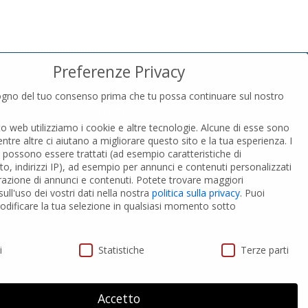
Preferenze Privacy
gno del tuo consenso prima che tu possa continuare sul nostro
PRIVACY
to web utilizziamo i cookie e altre tecnologie. Alcune di esse sono
Privacy Policy
entre altre ci aiutano a migliorare questo sito e la tua esperienza.
I
Cookies Policy
i possono essere trattati (ad esempio caratteristiche di
GDPR Personal data
o, indirizzi IP), ad esempio per annunci e contenuti personalizzati
razione di annunci e contenuti.
Potete trovare maggiori
ull'uso dei vostri dati nella nostra
politica sulla privacy
.
Puoi
 PVC-A
Modifica impostazione Cookies
dificare la tua selezione in qualsiasi momento sotto
ivacy
i
Statistiche
Terze parti
Accetto