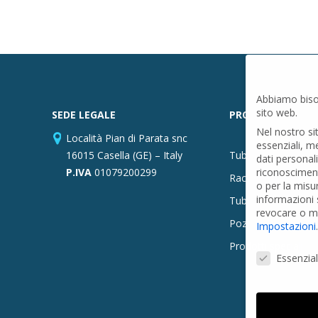
Abbiamo biso
sito web.
SEDE LEGALE
PRODOTTI
Nel nostro si
Località Pian di Parata snc
essenziali, m
16015 Casella (GE) – Italy
Tubi PVC
dati personal
P.IVA
01079200299
riconosciment
Raccordi PVC
o per la misu
informazioni s
Tubi e Raccordi in
revocare o mo
Pozzi Artesiani
Impostazioni
.
Prodotti speciali
Preferenze Pr
Essenzial