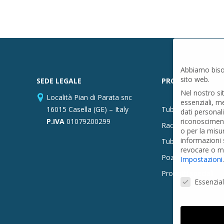
Abbiamo biso
sito web.
SEDE LEGALE
PRODOTTI
Nel nostro si
Località Pian di Parata snc
essenziali, m
16015 Casella (GE) – Italy
Tubi PVC
dati personal
P.IVA
01079200299
riconosciment
Raccordi PVC
o per la misu
informazioni s
Tubi e Raccordi in
revocare o mo
Pozzi Artesiani
Impostazioni
.
Prodotti speciali
Preferenze Pr
Essenzial