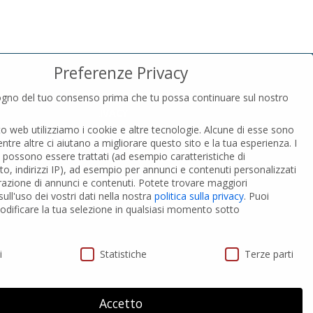
Preferenze Privacy
gno del tuo consenso prima che tu possa continuare sul nostro
PRIVACY
to web utilizziamo i cookie e altre tecnologie. Alcune di esse sono
Privacy Policy
entre altre ci aiutano a migliorare questo sito e la tua esperienza.
I
Cookies Policy
i possono essere trattati (ad esempio caratteristiche di
GDPR Personal data
o, indirizzi IP), ad esempio per annunci e contenuti personalizzati
razione di annunci e contenuti.
Potete trovare maggiori
ull'uso dei vostri dati nella nostra
politica sulla privacy
.
Puoi
 PVC-A
Modifica impostazione Cookies
dificare la tua selezione in qualsiasi momento sotto
ivacy
i
Statistiche
Terze parti
Accetto