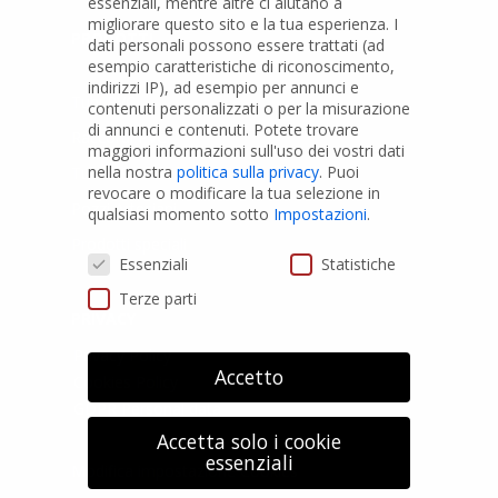
essenziali, mentre altre ci aiutano a
migliorare questo sito e la tua esperienza.
I
PRODOTTI
dati personali possono essere trattati (ad
esempio caratteristiche di riconoscimento,
indirizzi IP), ad esempio per annunci e
Tubi PVC
contenuti personalizzati o per la misurazione
di annunci e contenuti.
Potete trovare
Raccordi PVC
maggiori informazioni sull'uso dei vostri dati
nella nostra
politica sulla privacy
.
Puoi
Tubi e Raccordi in PVC-A
revocare o modificare la tua selezione in
Pozzi Artesiani
qualsiasi momento sotto
Impostazioni
.
Prodotti speciali
Preferenze Privacy
Essenziali
Statistiche
Terze parti
PRIVACY
Privacy Policy
Accetto
Cookies Policy
GDPR Personal data
Accetta solo i cookie
essenziali
Modifica impostazione Cookies