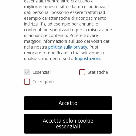
essenziali, mentre altre ci aiutano a
migliorare questo sito e la tua esperienza.
I
PRODOTTI
dati personali possono essere trattati (ad
esempio caratteristiche di riconoscimento,
indirizzi IP), ad esempio per annunci e
Tubi PVC
contenuti personalizzati o per la misurazione
di annunci e contenuti.
Potete trovare
Raccordi PVC
maggiori informazioni sull'uso dei vostri dati
nella nostra
politica sulla privacy
.
Puoi
Tubi e Raccordi in PVC-A
revocare o modificare la tua selezione in
Pozzi Artesiani
qualsiasi momento sotto
Impostazioni
.
Prodotti speciali
Preferenze Privacy
Essenziali
Statistiche
Terze parti
PRIVACY
Privacy Policy
Accetto
Cookies Policy
GDPR Personal data
Accetta solo i cookie
essenziali
Modifica impostazione Cookies