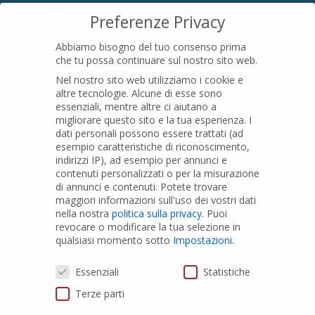
SEDE LEGALE
Preferenze Privacy
Località Pian di Parata snc
Abbiamo bisogno del tuo consenso prima
16015 Casella (GE) – Italy
che tu possa continuare sul nostro sito web.
P.IVA
01079200299
Nel nostro sito web utilizziamo i cookie e
altre tecnologie. Alcune di esse sono
essenziali, mentre altre ci aiutano a
migliorare questo sito e la tua esperienza.
I
PRODOTTI
dati personali possono essere trattati (ad
esempio caratteristiche di riconoscimento,
indirizzi IP), ad esempio per annunci e
Tubi PVC
contenuti personalizzati o per la misurazione
di annunci e contenuti.
Potete trovare
Raccordi PVC
maggiori informazioni sull'uso dei vostri dati
nella nostra
politica sulla privacy
.
Puoi
Tubi e Raccordi in PVC-A
revocare o modificare la tua selezione in
Pozzi Artesiani
qualsiasi momento sotto
Impostazioni
.
Prodotti speciali
Preferenze Privacy
Essenziali
Statistiche
Terze parti
PRIVACY