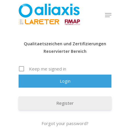
Skip
to
Menu
main
Close
content
Menu
Qualitaetszeichen und Zertifizierungen
Reservierter Bereich
Keep me signed in
Register
Forgot your password?