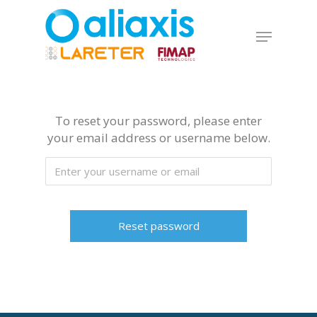
Skip
to
Menu
main
Close
content
Menu
To reset your password, please enter
your email address or username below.