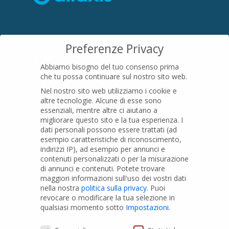
SEDE LEGALE
Preferenze Privacy
Località Pian di Parata snc
Abbiamo bisogno del tuo consenso prima
16015 Casella (GE) – Italy
che tu possa continuare sul nostro sito web.
P.IVA
01079200299
Nel nostro sito web utilizziamo i cookie e
altre tecnologie. Alcune di esse sono
essenziali, mentre altre ci aiutano a
migliorare questo sito e la tua esperienza.
I
PRODOTTI
dati personali possono essere trattati (ad
esempio caratteristiche di riconoscimento,
indirizzi IP), ad esempio per annunci e
Tubi PVC
contenuti personalizzati o per la misurazione
di annunci e contenuti.
Potete trovare
Raccordi PVC
maggiori informazioni sull'uso dei vostri dati
nella nostra
politica sulla privacy
.
Puoi
Tubi e Raccordi in PVC-A
revocare o modificare la tua selezione in
Pozzi Artesiani
qualsiasi momento sotto
Impostazioni
.
Prodotti speciali
Preferenze Privacy