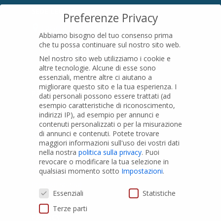
SEDE LEGALE
Preferenze Privacy
Località Pian di Parata snc
Abbiamo bisogno del tuo consenso prima
16015 Casella (GE) – Italy
che tu possa continuare sul nostro sito web.
P.IVA
01079200299
Nel nostro sito web utilizziamo i cookie e
altre tecnologie. Alcune di esse sono
essenziali, mentre altre ci aiutano a
migliorare questo sito e la tua esperienza.
I
PRODOTTI
dati personali possono essere trattati (ad
esempio caratteristiche di riconoscimento,
indirizzi IP), ad esempio per annunci e
Tubi PVC
contenuti personalizzati o per la misurazione
di annunci e contenuti.
Potete trovare
Raccordi PVC
maggiori informazioni sull'uso dei vostri dati
nella nostra
politica sulla privacy
.
Puoi
Tubi e Raccordi in PVC-A
revocare o modificare la tua selezione in
Pozzi Artesiani
qualsiasi momento sotto
Impostazioni
.
Prodotti speciali
Preferenze Privacy
Essenziali
Statistiche
Terze parti
PRIVACY