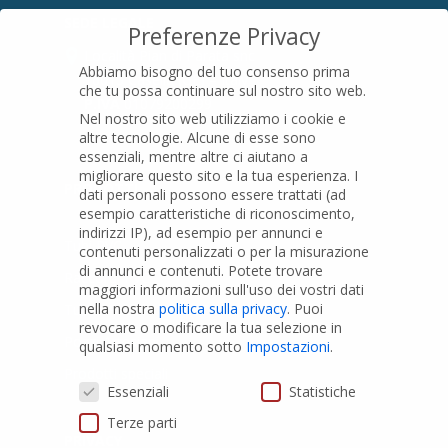
SEDE LEGALE
Preferenze Privacy
Località Pian di Parata snc
Abbiamo bisogno del tuo consenso prima
16015 Casella (GE) – Italy
che tu possa continuare sul nostro sito web.
P.IVA
01079200299
Nel nostro sito web utilizziamo i cookie e
altre tecnologie. Alcune di esse sono
essenziali, mentre altre ci aiutano a
migliorare questo sito e la tua esperienza.
I
PRODOTTI
dati personali possono essere trattati (ad
esempio caratteristiche di riconoscimento,
indirizzi IP), ad esempio per annunci e
Tubi PVC
contenuti personalizzati o per la misurazione
di annunci e contenuti.
Potete trovare
Raccordi PVC
maggiori informazioni sull'uso dei vostri dati
nella nostra
politica sulla privacy
.
Puoi
Tubi e Raccordi in PVC-A
revocare o modificare la tua selezione in
Pozzi Artesiani
qualsiasi momento sotto
Impostazioni
.
Prodotti speciali
Preferenze Privacy
Essenziali
Statistiche
Terze parti
PRIVACY