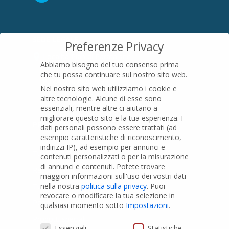
SEDE LEGALE
Preferenze Privacy
Località Pian di Parata snc
Abbiamo bisogno del tuo consenso prima
16015 Casella (GE) – Italy
che tu possa continuare sul nostro sito web.
P.IVA
01079200299
Nel nostro sito web utilizziamo i cookie e
altre tecnologie. Alcune di esse sono
essenziali, mentre altre ci aiutano a
migliorare questo sito e la tua esperienza.
I
PRODOTTI
dati personali possono essere trattati (ad
esempio caratteristiche di riconoscimento,
indirizzi IP), ad esempio per annunci e
Tubi PVC
contenuti personalizzati o per la misurazione
di annunci e contenuti.
Potete trovare
Raccordi PVC
maggiori informazioni sull'uso dei vostri dati
nella nostra
politica sulla privacy
.
Puoi
Tubi e Raccordi in PVC-A
revocare o modificare la tua selezione in
Pozzi Artesiani
qualsiasi momento sotto
Impostazioni
.
Prodotti speciali
Preferenze Privacy
Essenziali
Statistiche