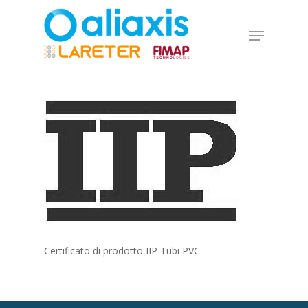
Skip
to
Menu
main
Close
content
Menu
Certificato di prodotto IIP Tubi PVC