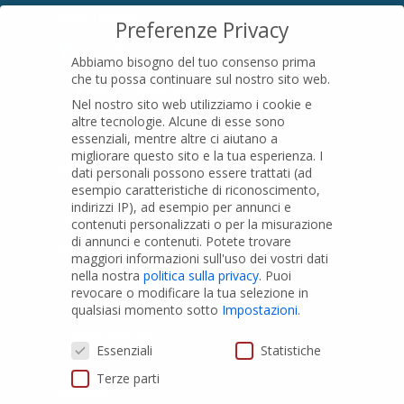
SEDE LEGALE
Preferenze Privacy
Località Pian di Parata snc
Abbiamo bisogno del tuo consenso prima
16015 Casella (GE) – Italy
che tu possa continuare sul nostro sito web.
P.IVA
01079200299
Nel nostro sito web utilizziamo i cookie e
altre tecnologie. Alcune di esse sono
essenziali, mentre altre ci aiutano a
migliorare questo sito e la tua esperienza.
I
PRODOTTI
dati personali possono essere trattati (ad
esempio caratteristiche di riconoscimento,
indirizzi IP), ad esempio per annunci e
Tubi PVC
contenuti personalizzati o per la misurazione
di annunci e contenuti.
Potete trovare
Raccordi PVC
maggiori informazioni sull'uso dei vostri dati
nella nostra
politica sulla privacy
.
Puoi
Tubi e Raccordi in PVC-A
revocare o modificare la tua selezione in
Pozzi Artesiani
qualsiasi momento sotto
Impostazioni
.
Prodotti speciali
Preferenze Privacy
Essenziali
Statistiche
Terze parti
PRIVACY