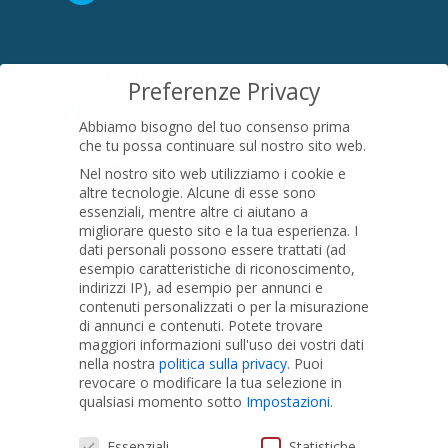
SEDE LEGALE
Preferenze Privacy
Località Pian di Parata snc
Abbiamo bisogno del tuo consenso prima
16015 Casella (GE) – Italy
che tu possa continuare sul nostro sito web.
P.IVA
01079200299
Nel nostro sito web utilizziamo i cookie e
altre tecnologie. Alcune di esse sono
essenziali, mentre altre ci aiutano a
migliorare questo sito e la tua esperienza.
I
PRODOTTI
dati personali possono essere trattati (ad
esempio caratteristiche di riconoscimento,
indirizzi IP), ad esempio per annunci e
Tubi PVC
contenuti personalizzati o per la misurazione
di annunci e contenuti.
Potete trovare
Raccordi PVC
maggiori informazioni sull'uso dei vostri dati
nella nostra
politica sulla privacy
.
Puoi
Tubi e Raccordi in PVC-A
revocare o modificare la tua selezione in
Pozzi Artesiani
qualsiasi momento sotto
Impostazioni
.
Prodotti speciali
Preferenze Privacy
Essenziali
Statistiche