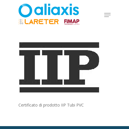
Skip
to
Menu
main
Close
content
Menu
Certificato di prodotto IIP Tubi PVC