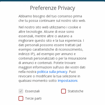
SEDE LEGALE
Preferenze Privacy
Località Pian di Parata snc
Abbiamo bisogno del tuo consenso prima
16015 Casella (GE) – Italy
che tu possa continuare sul nostro sito web.
P.IVA
01079200299
Nel nostro sito web utilizziamo i cookie e
altre tecnologie. Alcune di esse sono
essenziali, mentre altre ci aiutano a
migliorare questo sito e la tua esperienza.
I
PRODOTTI
dati personali possono essere trattati (ad
esempio caratteristiche di riconoscimento,
indirizzi IP), ad esempio per annunci e
Tubi PVC
contenuti personalizzati o per la misurazione
di annunci e contenuti.
Potete trovare
Raccordi PVC
maggiori informazioni sull'uso dei vostri dati
nella nostra
politica sulla privacy
.
Puoi
Tubi e Raccordi in PVC-A
revocare o modificare la tua selezione in
Pozzi Artesiani
qualsiasi momento sotto
Impostazioni
.
Prodotti speciali
Preferenze Privacy
Essenziali
Statistiche
Terze parti
PRIVACY