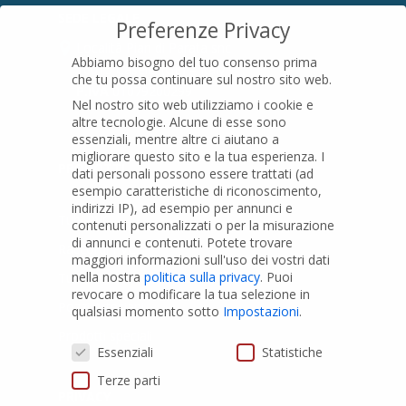
SEDE LEGALE
Preferenze Privacy
Località Pian di Parata snc
Abbiamo bisogno del tuo consenso prima
16015 Casella (GE) – Italy
che tu possa continuare sul nostro sito web.
P.IVA
01079200299
Nel nostro sito web utilizziamo i cookie e
altre tecnologie. Alcune di esse sono
essenziali, mentre altre ci aiutano a
migliorare questo sito e la tua esperienza.
I
PRODOTTI
dati personali possono essere trattati (ad
esempio caratteristiche di riconoscimento,
indirizzi IP), ad esempio per annunci e
Tubi PVC
contenuti personalizzati o per la misurazione
di annunci e contenuti.
Potete trovare
Raccordi PVC
maggiori informazioni sull'uso dei vostri dati
nella nostra
politica sulla privacy
.
Puoi
Tubi e Raccordi in PVC-A
revocare o modificare la tua selezione in
Pozzi Artesiani
qualsiasi momento sotto
Impostazioni
.
Prodotti speciali
Preferenze Privacy
Essenziali
Statistiche
Terze parti
PRIVACY