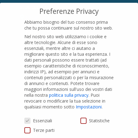
SEDE LEGALE
Preferenze Privacy
Località Pian di Parata snc
Abbiamo bisogno del tuo consenso prima
16015 Casella (GE) – Italy
che tu possa continuare sul nostro sito web.
P.IVA
01079200299
Nel nostro sito web utilizziamo i cookie e
altre tecnologie. Alcune di esse sono
essenziali, mentre altre ci aiutano a
migliorare questo sito e la tua esperienza.
I
PRODOTTI
dati personali possono essere trattati (ad
esempio caratteristiche di riconoscimento,
indirizzi IP), ad esempio per annunci e
Tubi PVC
contenuti personalizzati o per la misurazione
di annunci e contenuti.
Potete trovare
Raccordi PVC
maggiori informazioni sull'uso dei vostri dati
nella nostra
politica sulla privacy
.
Puoi
Tubi e Raccordi in PVC-A
revocare o modificare la tua selezione in
Pozzi Artesiani
qualsiasi momento sotto
Impostazioni
.
Prodotti speciali
Preferenze Privacy
Essenziali
Statistiche
Terze parti
PRIVACY