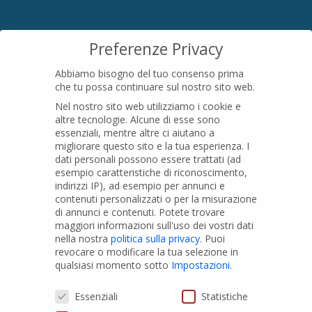
SEDE LEGALE
Preferenze Privacy
Località Pian di Parata snc
Abbiamo bisogno del tuo consenso prima
16015 Casella (GE) – Italy
che tu possa continuare sul nostro sito web.
P.IVA
01079200299
Nel nostro sito web utilizziamo i cookie e
altre tecnologie. Alcune di esse sono
essenziali, mentre altre ci aiutano a
migliorare questo sito e la tua esperienza.
I
PRODOTTI
dati personali possono essere trattati (ad
esempio caratteristiche di riconoscimento,
indirizzi IP), ad esempio per annunci e
Tubi PVC
contenuti personalizzati o per la misurazione
di annunci e contenuti.
Potete trovare
Raccordi PVC
maggiori informazioni sull'uso dei vostri dati
nella nostra
politica sulla privacy
.
Puoi
Tubi e Raccordi in PVC-A
revocare o modificare la tua selezione in
Pozzi Artesiani
qualsiasi momento sotto
Impostazioni
.
Prodotti speciali
Preferenze Privacy
Essenziali
Statistiche