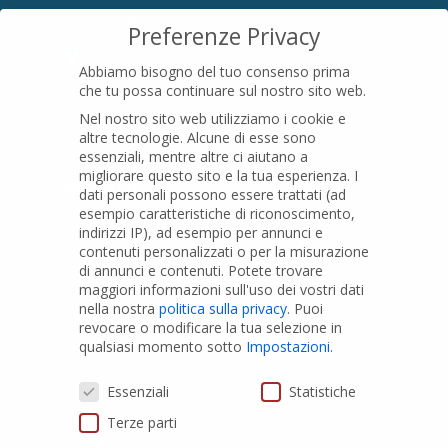
SEDE LEGALE
Preferenze Privacy
Località Pian di Parata snc
Abbiamo bisogno del tuo consenso prima
16015 Casella (GE) – Italy
che tu possa continuare sul nostro sito web.
P.IVA
01079200299
Nel nostro sito web utilizziamo i cookie e
altre tecnologie. Alcune di esse sono
essenziali, mentre altre ci aiutano a
migliorare questo sito e la tua esperienza.
I
PRODOTTI
dati personali possono essere trattati (ad
esempio caratteristiche di riconoscimento,
indirizzi IP), ad esempio per annunci e
Tubi PVC
contenuti personalizzati o per la misurazione
di annunci e contenuti.
Potete trovare
Raccordi PVC
maggiori informazioni sull'uso dei vostri dati
nella nostra
politica sulla privacy
.
Puoi
Tubi e Raccordi in PVC-A
revocare o modificare la tua selezione in
Pozzi Artesiani
qualsiasi momento sotto
Impostazioni
.
Prodotti speciali
Preferenze Privacy
Essenziali
Statistiche
Terze parti
PRIVACY