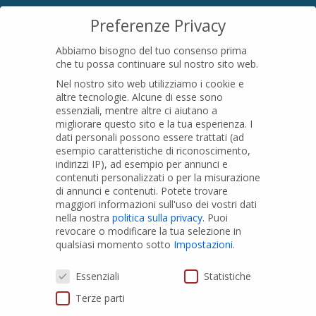
SEDE LEGALE
Preferenze Privacy
Località Pian di Parata snc
Abbiamo bisogno del tuo consenso prima
16015 Casella (GE) – Italy
che tu possa continuare sul nostro sito web.
P.IVA
01079200299
Nel nostro sito web utilizziamo i cookie e
altre tecnologie. Alcune di esse sono
essenziali, mentre altre ci aiutano a
migliorare questo sito e la tua esperienza.
I
PRODOTTI
dati personali possono essere trattati (ad
esempio caratteristiche di riconoscimento,
indirizzi IP), ad esempio per annunci e
Tubi PVC
contenuti personalizzati o per la misurazione
di annunci e contenuti.
Potete trovare
Raccordi PVC
maggiori informazioni sull'uso dei vostri dati
nella nostra
politica sulla privacy
.
Puoi
Tubi e Raccordi in PVC-A
revocare o modificare la tua selezione in
Pozzi Artesiani
qualsiasi momento sotto
Impostazioni
.
Prodotti speciali
Preferenze Privacy
Essenziali
Statistiche
Terze parti
PRIVACY