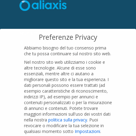
SEDE LEGALE
Preferenze Privacy
Località Pian di Parata snc
Abbiamo bisogno del tuo consenso prima
16015 Casella (GE) – Italy
che tu possa continuare sul nostro sito web.
P.IVA
01079200299
Nel nostro sito web utilizziamo i cookie e
altre tecnologie. Alcune di esse sono
essenziali, mentre altre ci aiutano a
migliorare questo sito e la tua esperienza.
I
PRODOTTI
dati personali possono essere trattati (ad
esempio caratteristiche di riconoscimento,
indirizzi IP), ad esempio per annunci e
Tubi PVC
contenuti personalizzati o per la misurazione
di annunci e contenuti.
Potete trovare
Raccordi PVC
maggiori informazioni sull'uso dei vostri dati
nella nostra
politica sulla privacy
.
Puoi
Tubi e Raccordi in PVC-A
revocare o modificare la tua selezione in
Pozzi Artesiani
qualsiasi momento sotto
Impostazioni
.