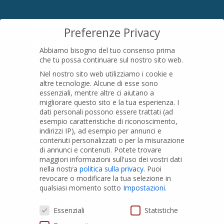
SEDE LEGALE
Preferenze Privacy
Località Pian di Parata snc
Abbiamo bisogno del tuo consenso prima
16015 Casella (GE) – Italy
che tu possa continuare sul nostro sito web.
P.IVA
01079200299
Nel nostro sito web utilizziamo i cookie e
altre tecnologie. Alcune di esse sono
essenziali, mentre altre ci aiutano a
migliorare questo sito e la tua esperienza.
I
PRODOTTI
dati personali possono essere trattati (ad
esempio caratteristiche di riconoscimento,
indirizzi IP), ad esempio per annunci e
Tubi PVC
contenuti personalizzati o per la misurazione
di annunci e contenuti.
Potete trovare
Raccordi PVC
maggiori informazioni sull'uso dei vostri dati
nella nostra
politica sulla privacy
.
Puoi
Tubi e Raccordi in PVC-A
revocare o modificare la tua selezione in
Pozzi Artesiani
qualsiasi momento sotto
Impostazioni
.
Prodotti speciali
Preferenze Privacy
Essenziali
Statistiche