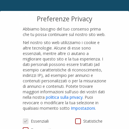
SEDE LEGALE
Preferenze Privacy
Località Pian di Parata snc
Abbiamo bisogno del tuo consenso prima
16015 Casella (GE) – Italy
che tu possa continuare sul nostro sito web.
P.IVA
01079200299
Nel nostro sito web utilizziamo i cookie e
altre tecnologie. Alcune di esse sono
essenziali, mentre altre ci aiutano a
migliorare questo sito e la tua esperienza.
I
PRODOTTI
dati personali possono essere trattati (ad
esempio caratteristiche di riconoscimento,
indirizzi IP), ad esempio per annunci e
Tubi PVC
contenuti personalizzati o per la misurazione
di annunci e contenuti.
Potete trovare
Raccordi PVC
maggiori informazioni sull'uso dei vostri dati
nella nostra
politica sulla privacy
.
Puoi
Tubi e Raccordi in PVC-A
revocare o modificare la tua selezione in
Pozzi Artesiani
qualsiasi momento sotto
Impostazioni
.
Prodotti speciali
Preferenze Privacy
Essenziali
Statistiche