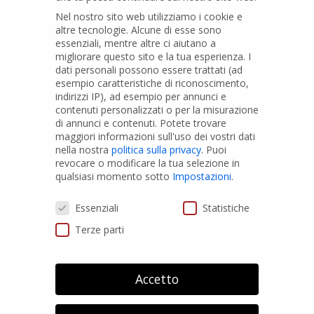
P.IVA
01079200299
Nel nostro sito web utilizziamo i cookie e
altre tecnologie. Alcune di esse sono
essenziali, mentre altre ci aiutano a
migliorare questo sito e la tua esperienza.
I
PRODOTTI
dati personali possono essere trattati (ad
esempio caratteristiche di riconoscimento,
indirizzi IP), ad esempio per annunci e
Tubi PVC
contenuti personalizzati o per la misurazione
di annunci e contenuti.
Potete trovare
Raccordi PVC
maggiori informazioni sull'uso dei vostri dati
nella nostra
politica sulla privacy
.
Puoi
Tubi e Raccordi in PVC-A
revocare o modificare la tua selezione in
Pozzi Artesiani
qualsiasi momento sotto
Impostazioni
.
Prodotti speciali
Preferenze Privacy
Essenziali
Statistiche
Terze parti
PRIVACY
Privacy Policy
Accetto
Cookies Policy
GDPR Personal data