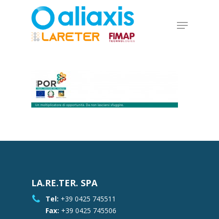
Skip
to
Menu
main
Close
content
Menu
LA.RE.TER. SPA
Tel:
+39 0425 745511
Fax:
+39 0425 745506