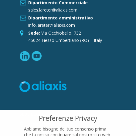
Dipartimento Commerciale
sales.lareter@aliaxis.com
Dipartimento amministrativo
info.lareter@aliaxis.com
Sede:
Via Occhiobello, 732
45024 Fiesso Umbertiano (RO) – Italy
SEDE LEGALE
Preferenze Privacy
Località Pian di Parata snc
Abbiamo bisogno del tuo consenso prima
16015 Casella (GE) – Italy
che tu possa continuare sul nostro sito web.