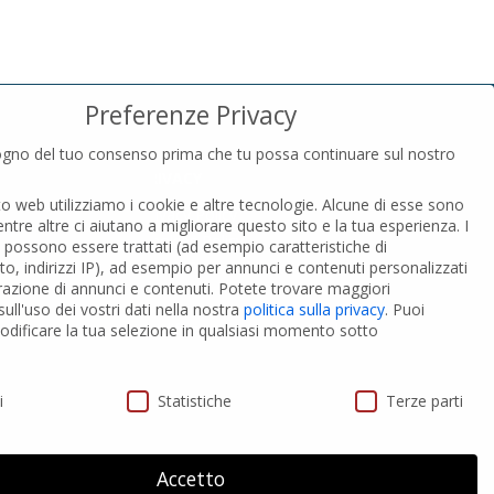
Preferenze Privacy
gno del tuo consenso prima che tu possa continuare sul nostro
PRIVACY
to web utilizziamo i cookie e altre tecnologie. Alcune di esse sono
Privacy Policy
entre altre ci aiutano a migliorare questo sito e la tua esperienza.
I
Cookies Policy
i possono essere trattati (ad esempio caratteristiche di
GDPR Personal data
o, indirizzi IP), ad esempio per annunci e contenuti personalizzati
razione di annunci e contenuti.
Potete trovare maggiori
ull'uso dei vostri dati nella nostra
politica sulla privacy
.
Puoi
 PVC-A
Modifica impostazione Cookies
dificare la tua selezione in qualsiasi momento sotto
ivacy
i
Statistiche
Terze parti
Accetto