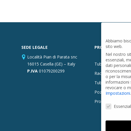
Abbiamo biso
sito web.
SEDE LEGALE
PRODOTTI
Nel nostro si
Località Pian di Parata snc
essenziali, m
16015 Casella (GE) – Italy
Tubi PVC
dati personal
P.IVA
01079200299
riconosciment
Raccordi PVC
o per la misu
informazioni s
Tubi e Raccordi in
revocare o mo
Pozzi Artesiani
Impostazioni
.
Prodotti speciali
Preferenze Pr
Essenzial