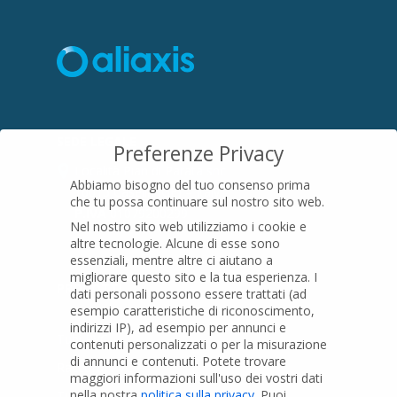
SEDE LEGALE
Preferenze Privacy
Località Pian di Parata snc
Abbiamo bisogno del tuo consenso prima
16015 Casella (GE) – Italy
che tu possa continuare sul nostro sito web.
P.IVA
01079200299
Nel nostro sito web utilizziamo i cookie e
altre tecnologie. Alcune di esse sono
essenziali, mentre altre ci aiutano a
migliorare questo sito e la tua esperienza.
I
PRODOTTI
dati personali possono essere trattati (ad
esempio caratteristiche di riconoscimento,
indirizzi IP), ad esempio per annunci e
Tubi PVC
contenuti personalizzati o per la misurazione
di annunci e contenuti.
Potete trovare
Raccordi PVC
maggiori informazioni sull'uso dei vostri dati
nella nostra
politica sulla privacy
.
Puoi
Tubi e Raccordi in PVC-A