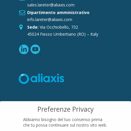
sales.lareter@aliaxis.com
Dipartimento amministrativo
info.lareter@aliaxis.com
Sede:
Via Occhiobello, 732
45024 Fiesso Umbertiano (RO) – Italy
SEDE LEGALE
Preferenze Privacy
Località Pian di Parata snc
Abbiamo bisogno del tuo consenso prima
16015 Casella (GE) – Italy
che tu possa continuare sul nostro sito web.
P.IVA
01079200299