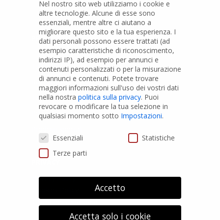
Nel nostro sito web utilizziamo i cookie e
altre tecnologie. Alcune di esse sono
essenziali, mentre altre ci aiutano a
migliorare questo sito e la tua esperienza.
I
PRODOTTI
dati personali possono essere trattati (ad
esempio caratteristiche di riconoscimento,
indirizzi IP), ad esempio per annunci e
Tubi PVC
contenuti personalizzati o per la misurazione
di annunci e contenuti.
Potete trovare
Raccordi PVC
maggiori informazioni sull'uso dei vostri dati
nella nostra
politica sulla privacy
.
Puoi
Tubi e Raccordi in PVC-A
revocare o modificare la tua selezione in
Pozzi Artesiani
qualsiasi momento sotto
Impostazioni
.
Prodotti speciali
Preferenze Privacy
Essenziali
Statistiche
Terze parti
PRIVACY
Privacy Policy
Accetto
Cookies Policy
GDPR Personal data
Accetta solo i cookie