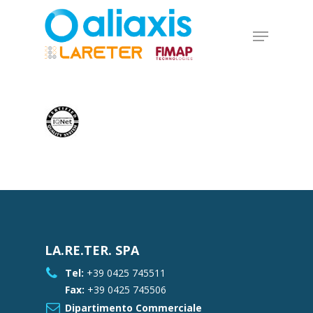
Skip
to
Menu
main
Close
content
Menu
LA.RE.TER. SPA
Tel:
+39 0425 745511
Fax:
+39 0425 745506
Dipartimento Commerciale