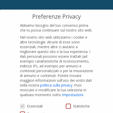
SEDE LEGALE
Preferenze Privacy
Località Pian di Parata snc
Abbiamo bisogno del tuo consenso prima
16015 Casella (GE) – Italy
che tu possa continuare sul nostro sito web.
P.IVA
01079200299
Nel nostro sito web utilizziamo i cookie e
altre tecnologie. Alcune di esse sono
essenziali, mentre altre ci aiutano a
migliorare questo sito e la tua esperienza.
I
PRODOTTI
dati personali possono essere trattati (ad
esempio caratteristiche di riconoscimento,
indirizzi IP), ad esempio per annunci e
Tubi PVC
contenuti personalizzati o per la misurazione
di annunci e contenuti.
Potete trovare
Raccordi PVC
maggiori informazioni sull'uso dei vostri dati
nella nostra
politica sulla privacy
.
Puoi
Tubi e Raccordi in PVC-A
revocare o modificare la tua selezione in
Pozzi Artesiani
qualsiasi momento sotto
Impostazioni
.
Prodotti speciali
Preferenze Privacy
Essenziali
Statistiche