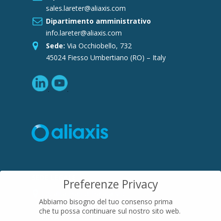
sales.lareter@aliaxis.com
Dipartimento amministrativo
info.lareter@aliaxis.com
Sede:
Via Occhiobello, 732
45024 Fiesso Umbertiano (RO) – Italy
SEDE LEGALE
Preferenze Privacy
Località Pian di Parata snc
Abbiamo bisogno del tuo consenso prima
16015 Casella (GE) – Italy
che tu possa continuare sul nostro sito web.
P.IVA
01079200299