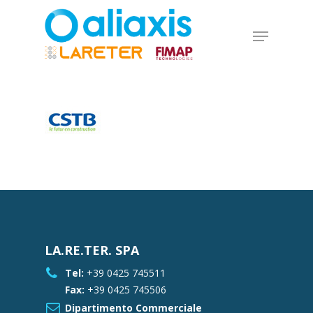
Skip
to
Menu
main
Close
content
Menu
LA.RE.TER. SPA
Tel:
+39 0425 745511
Fax:
+39 0425 745506
Dipartimento Commerciale