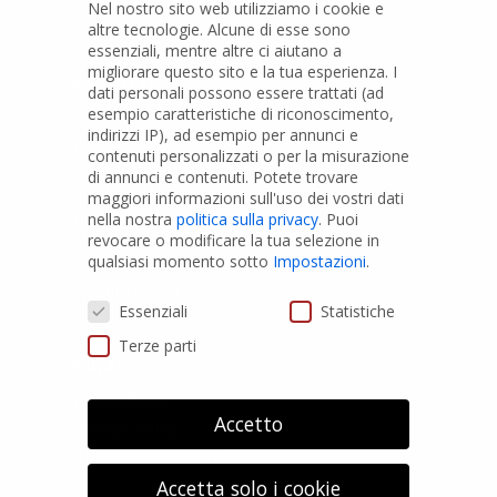
Nel nostro sito web utilizziamo i cookie e
altre tecnologie. Alcune di esse sono
essenziali, mentre altre ci aiutano a
migliorare questo sito e la tua esperienza.
I
PRODOTTI
dati personali possono essere trattati (ad
esempio caratteristiche di riconoscimento,
indirizzi IP), ad esempio per annunci e
Tubi PVC
contenuti personalizzati o per la misurazione
di annunci e contenuti.
Potete trovare
Raccordi PVC
maggiori informazioni sull'uso dei vostri dati
nella nostra
politica sulla privacy
.
Puoi
Tubi e Raccordi in PVC-A
revocare o modificare la tua selezione in
Pozzi Artesiani
qualsiasi momento sotto
Impostazioni
.
Prodotti speciali
Preferenze Privacy
Essenziali
Statistiche
Terze parti
PRIVACY
Privacy Policy
Accetto
Cookies Policy
GDPR Personal data
Accetta solo i cookie