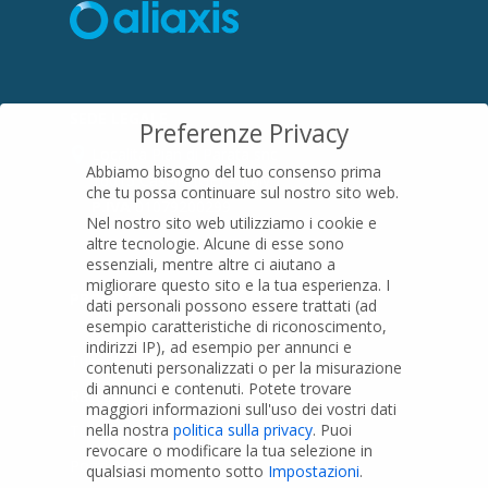
SEDE LEGALE
Preferenze Privacy
Località Pian di Parata snc
Abbiamo bisogno del tuo consenso prima
16015 Casella (GE) – Italy
che tu possa continuare sul nostro sito web.
P.IVA
01079200299
Nel nostro sito web utilizziamo i cookie e
altre tecnologie. Alcune di esse sono
essenziali, mentre altre ci aiutano a
migliorare questo sito e la tua esperienza.
I
PRODOTTI
dati personali possono essere trattati (ad
esempio caratteristiche di riconoscimento,
indirizzi IP), ad esempio per annunci e
Tubi PVC
contenuti personalizzati o per la misurazione
di annunci e contenuti.
Potete trovare
Raccordi PVC
maggiori informazioni sull'uso dei vostri dati
nella nostra
politica sulla privacy
.
Puoi
Tubi e Raccordi in PVC-A
revocare o modificare la tua selezione in
Pozzi Artesiani
qualsiasi momento sotto
Impostazioni
.