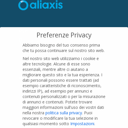
SEDE LEGALE
Preferenze Privacy
Località Pian di Parata snc
Abbiamo bisogno del tuo consenso prima
16015 Casella (GE) – Italy
che tu possa continuare sul nostro sito web.
P.IVA
01079200299
Nel nostro sito web utilizziamo i cookie e
altre tecnologie. Alcune di esse sono
essenziali, mentre altre ci aiutano a
migliorare questo sito e la tua esperienza.
I
PRODOTTI
dati personali possono essere trattati (ad
esempio caratteristiche di riconoscimento,
indirizzi IP), ad esempio per annunci e
Tubi PVC
contenuti personalizzati o per la misurazione
di annunci e contenuti.
Potete trovare
Raccordi PVC
maggiori informazioni sull'uso dei vostri dati
nella nostra
politica sulla privacy
.
Puoi
Tubi e Raccordi in PVC-A
revocare o modificare la tua selezione in
Pozzi Artesiani
qualsiasi momento sotto
Impostazioni
.