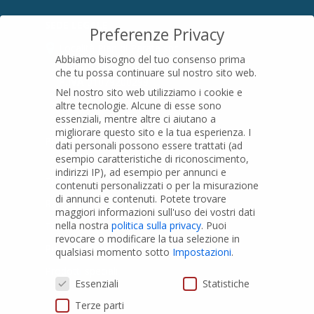
SEDE LEGALE
Preferenze Privacy
Località Pian di Parata snc
Abbiamo bisogno del tuo consenso prima
16015 Casella (GE) – Italy
che tu possa continuare sul nostro sito web.
P.IVA
01079200299
Nel nostro sito web utilizziamo i cookie e
altre tecnologie. Alcune di esse sono
essenziali, mentre altre ci aiutano a
migliorare questo sito e la tua esperienza.
I
PRODOTTI
dati personali possono essere trattati (ad
esempio caratteristiche di riconoscimento,
indirizzi IP), ad esempio per annunci e
Tubi PVC
contenuti personalizzati o per la misurazione
di annunci e contenuti.
Potete trovare
Raccordi PVC
maggiori informazioni sull'uso dei vostri dati
nella nostra
politica sulla privacy
.
Puoi
Tubi e Raccordi in PVC-A
revocare o modificare la tua selezione in
Pozzi Artesiani
qualsiasi momento sotto
Impostazioni
.
Prodotti speciali
Preferenze Privacy
Essenziali
Statistiche
Terze parti