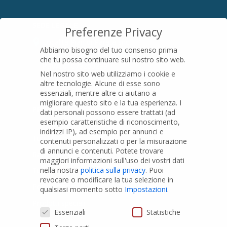
SEDE LEGALE
Preferenze Privacy
Località Pian di Parata snc
Abbiamo bisogno del tuo consenso prima
16015 Casella (GE) – Italy
che tu possa continuare sul nostro sito web.
P.IVA
01079200299
Nel nostro sito web utilizziamo i cookie e
altre tecnologie. Alcune di esse sono
essenziali, mentre altre ci aiutano a
migliorare questo sito e la tua esperienza.
I
PRODOTTI
dati personali possono essere trattati (ad
esempio caratteristiche di riconoscimento,
indirizzi IP), ad esempio per annunci e
Tubi PVC
contenuti personalizzati o per la misurazione
di annunci e contenuti.
Potete trovare
Raccordi PVC
maggiori informazioni sull'uso dei vostri dati
nella nostra
politica sulla privacy
.
Puoi
Tubi e Raccordi in PVC-A
revocare o modificare la tua selezione in
Pozzi Artesiani
qualsiasi momento sotto
Impostazioni
.
Prodotti speciali
Preferenze Privacy
Essenziali
Statistiche