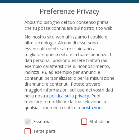
SEDE LEGALE
Preferenze Privacy
Località Pian di Parata snc
Abbiamo bisogno del tuo consenso prima
16015 Casella (GE) – Italy
che tu possa continuare sul nostro sito web.
P.IVA
01079200299
Nel nostro sito web utilizziamo i cookie e
altre tecnologie. Alcune di esse sono
essenziali, mentre altre ci aiutano a
migliorare questo sito e la tua esperienza.
I
PRODOTTI
dati personali possono essere trattati (ad
esempio caratteristiche di riconoscimento,
indirizzi IP), ad esempio per annunci e
Tubi PVC
contenuti personalizzati o per la misurazione
di annunci e contenuti.
Potete trovare
Raccordi PVC
maggiori informazioni sull'uso dei vostri dati
nella nostra
politica sulla privacy
.
Puoi
Tubi e Raccordi in PVC-A
revocare o modificare la tua selezione in
Pozzi Artesiani
qualsiasi momento sotto
Impostazioni
.
Prodotti speciali
Preferenze Privacy
Essenziali
Statistiche
Terze parti
PRIVACY